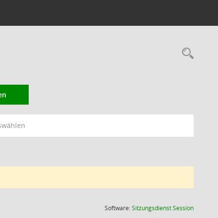
Rec
en
swählen
(Wird in
Software:
Sitzungsdienst
Session