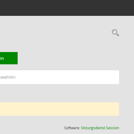
Rec
en
swählen
(Wird in
Software:
Sitzungsdienst
Session