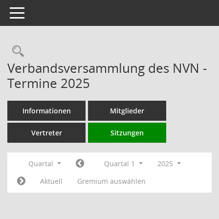
Toggle navigation
Rechercheauswahl
Verbandsversammlung des NVN -
Termine 2025
Informationen
Mitglieder
Vertreter
Sitzungen
Quartal
Quartal 1
2025
Aktuell
Gremium auswählen