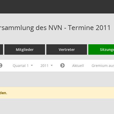
rsammlung des NVN - Termine 2011
Mitglieder
Vertreter
Sitzung
Quartal 1
2011
Aktuell
Gremium au
den.