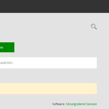
Rec
en
swählen
(Wird in
Software:
Sitzungsdienst
Session