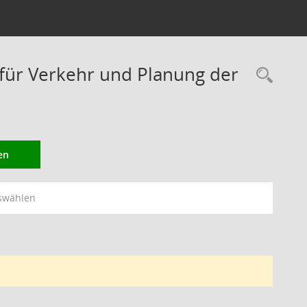
ür Verkehr und Planung der
Rec
en
swählen