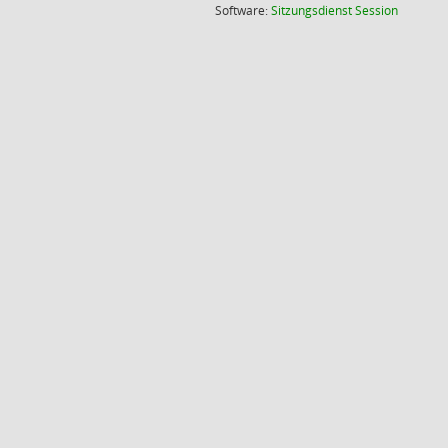
(Wird in
Software:
Sitzungsdienst
Session