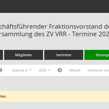
chäftsführender Fraktionsvorstand d
rsammlung des ZV VRR - Termine 20
Mitglieder
Vertreter
Sitzung
Quartal 2
2026
Aktuell
Gremium au
den.