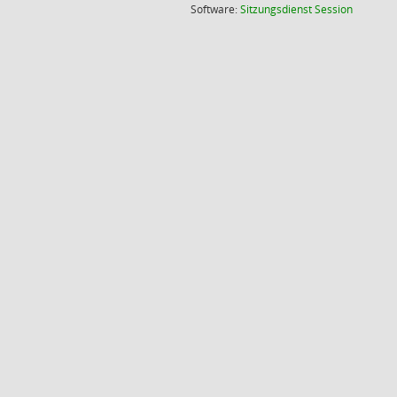
(Wird in
Software:
Sitzungsdienst
Session