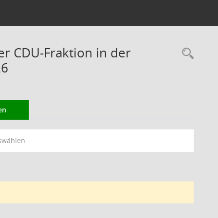
er CDU-Fraktion in der
Rec
26
en
swählen