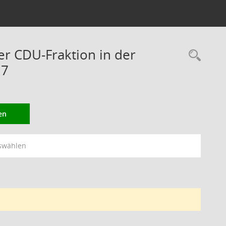
er CDU-Fraktion in der
Rec
17
en
swählen