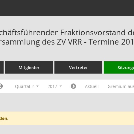
chäftsführender Fraktionsvorstand d
rsammlung des ZV VRR - Termine 20
Mitglieder
Vertreter
Sitzung
Quartal 2
2017
Aktuell
Gremium au
den.