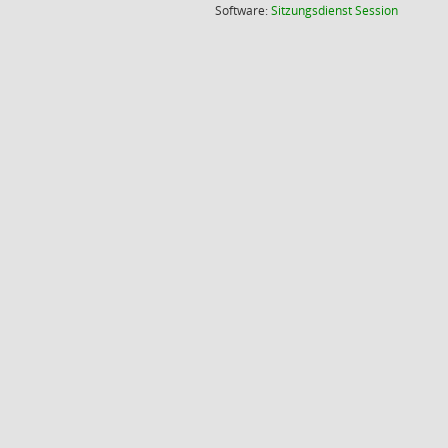
(Wird in
Software:
Sitzungsdienst
Session