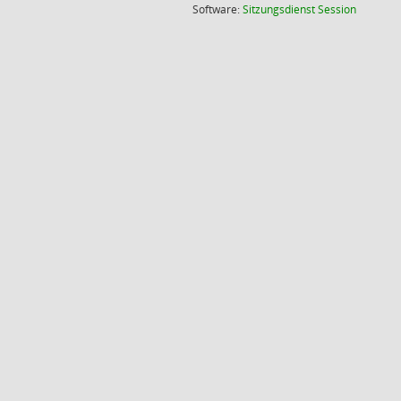
(Wird in
Software:
Sitzungsdienst
Session