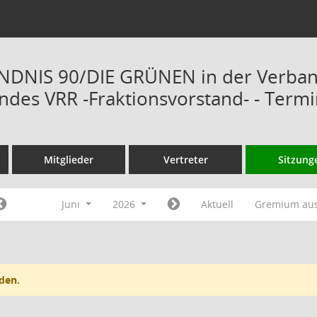
ÜNDNIS 90/DIE GRÜNEN in der Verba
des VRR -Fraktionsvorstand- - Term
Mitglieder
Vertreter
Sitzung
Juni
2026
Aktuell
Gremium au
den.