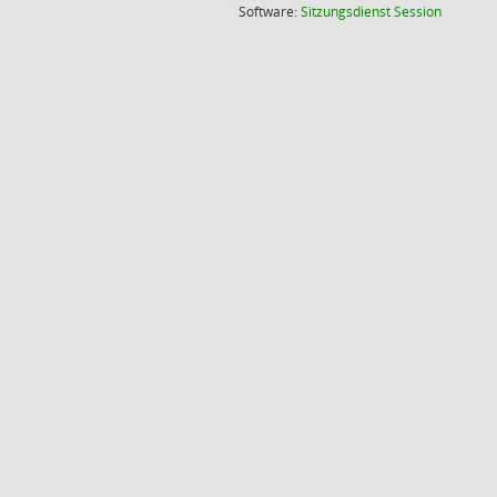
(Wird in
Software:
Sitzungsdienst
Session