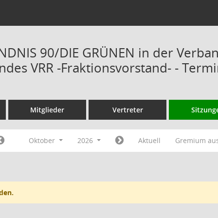
ÜNDNIS 90/DIE GRÜNEN in der Verba
des VRR -Fraktionsvorstand- - Term
Mitglieder
Vertreter
Sitzung
Oktober
2026
Aktuell
Gremium au
den.