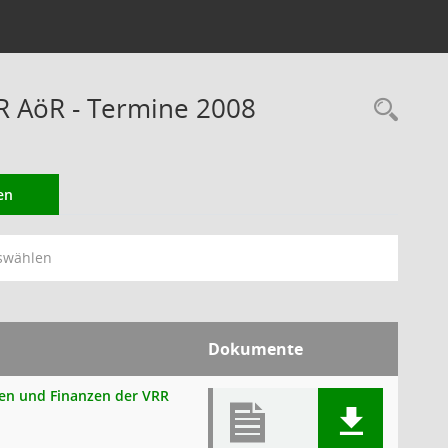
RR AöR - Termine 2008
Rec
en
swählen
Dokumente
onen und Finanzen der VRR