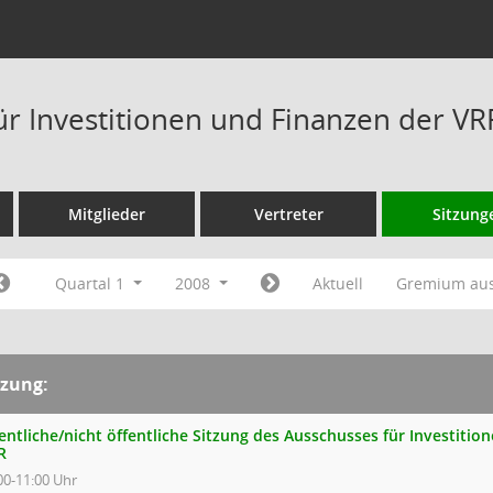
ür Investitionen und Finanzen der V
Mitglieder
Vertreter
Sitzung
Quartal 1
2008
Aktuell
Gremium au
tzung:
entliche/nicht öffentliche Sitzung des Ausschusses für Investiti
R
00-11:00 Uhr