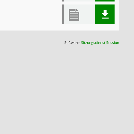
(Wird in
Software:
Sitzungsdienst
Session