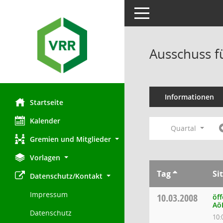
Toggle navigation
Ausschuss f
Informationen
Startseite
Kalender
Quartal
Gremien und Mitglieder
Vorlagen
Tag
Si
Datenschutz/Kontakt
Impressum
10.03.2008
öff
Aö
Datenschutz
10: