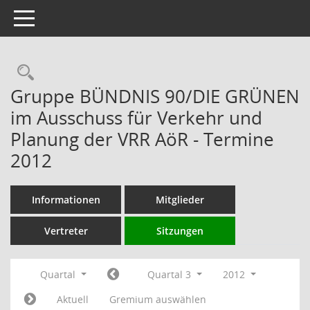
Toggle navigation
Rechercheauswahl
Gruppe BÜNDNIS 90/DIE GRÜNEN
im Ausschuss für Verkehr und
Planung der VRR AöR - Termine
2012
Informationen
Mitglieder
Vertreter
Sitzungen
Quartal
Quartal 3
2012
Aktuell
Gremium auswählen