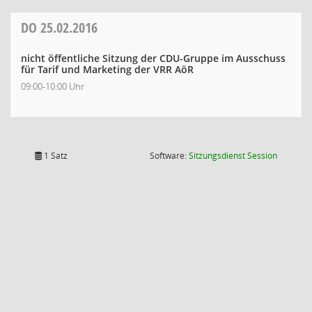
DO
25.02.2016
nicht öffentliche Sitzung der CDU-Gruppe im Ausschuss
für Tarif und Marketing der VRR AöR
09:00-10:00 Uhr
(Wird in
1 Satz
Software:
Sitzungsdienst
Session