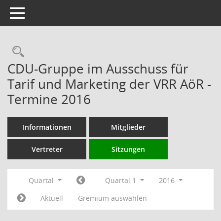
Toggle navigation
Rechercheauswahl
CDU-Gruppe im Ausschuss für
Tarif und Marketing der VRR AöR -
Termine 2016
Informationen
Mitglieder
Vertreter
Sitzungen
Quartal
Quartal 1
2016
Aktuell
Gremium auswählen