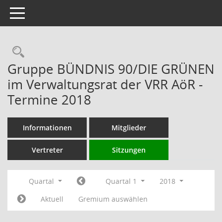
Toggle navigation
Rechercheauswahl
Gruppe BÜNDNIS 90/DIE GRÜNEN
im Verwaltungsrat der VRR AöR -
Termine 2018
Informationen
Mitglieder
Vertreter
Sitzungen
Quartal
Quartal 1
2018
Aktuell
Gremium auswählen