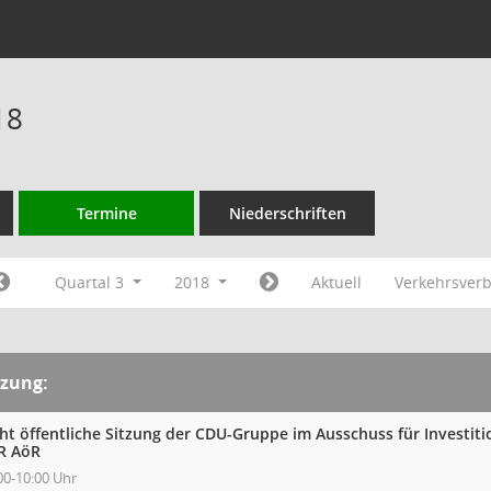
18
Termine
Niederschriften
Quartal 3
2018
Aktuell
Verkehrsver
tzung:
cht öffentliche Sitzung der CDU-Gruppe im Ausschuss für Investit
R AöR
00-10:00 Uhr