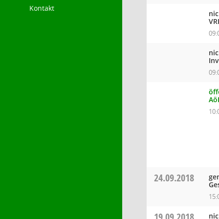
Kontakt
ni
VR
09:
ni
In
09:
öff
Aö
10:
24.09.2018
ge
Ge
15:
19.09.2018
ni