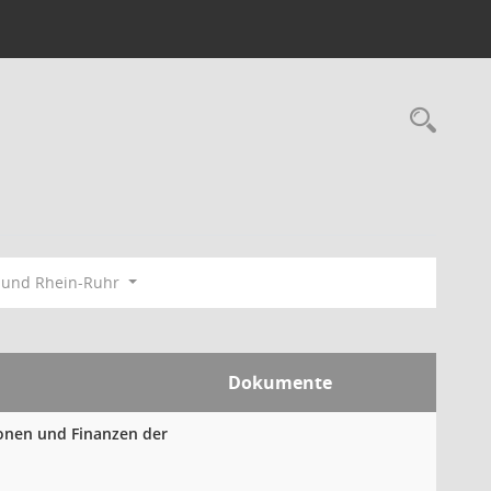
Rec
bund Rhein-Ruhr
Dokumente
ionen und Finanzen der