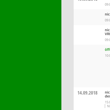
09:
ni
09:
ni
VR
09:
öff
10:
14.09.2018
ni
de
15:
N