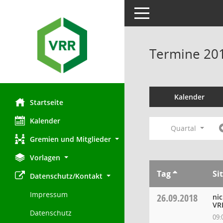
Toggle navigation
Termine 20
Kalender
Startseite
Kalender
Quartal
Gremien und Mitglieder
Vorlagen
Tag
Si
Datenschutz/Kontakt
Impressum
26.09.2018
ni
VR
Datenschutz
09: