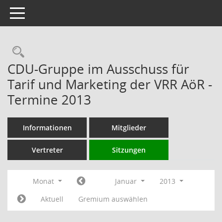
Toggle navigation
Rechercheauswahl
CDU-Gruppe im Ausschuss für
Tarif und Marketing der VRR AöR -
Termine 2013
Informationen
Mitglieder
Vertreter
Sitzungen
Monat
Januar
2013
Aktuell
Gremium auswählen