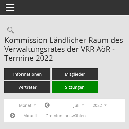
Toggle navigation
Rechercheauswahl
Kommission Ländlicher Raum des
Verwaltungsrates der VRR AöR -
Termine 2022
Informationen
Mitglieder
Vertreter
Sitzungen
Monat
Juli
2022
Aktuell
Gremium auswählen