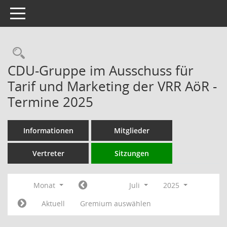
Toggle navigation
Rechercheauswahl
CDU-Gruppe im Ausschuss für
Tarif und Marketing der VRR AöR -
Termine 2025
Informationen
Mitglieder
Vertreter
Sitzungen
Monat
Juli
2025
Aktuell
Gremium auswählen