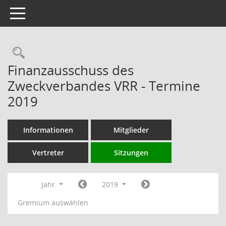
Toggle navigation
Rechercheauswahl
Finanzausschuss des
Zweckverbandes VRR - Termine
2019
Informationen
Mitglieder
Vertreter
Sitzungen
Jahr
2019
Gremium auswählen