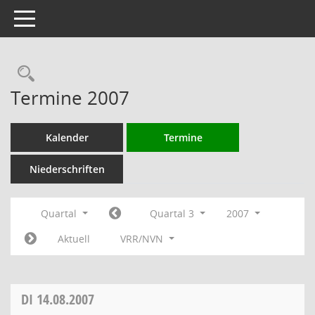
Toggle navigation
Rechercheauswahl
Termine 2007
Kalender
Termine
Niederschriften
Quartal
Quartal 3
2007
Aktuell
VRR/NVN
DI
14.08.2007