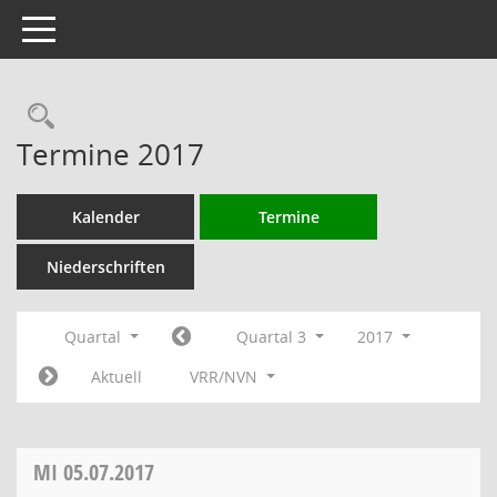
Toggle navigation
Rechercheauswahl
Termine 2017
Kalender
Termine
Niederschriften
Quartal
Quartal 3
2017
Aktuell
VRR/NVN
MI
05.07.2017