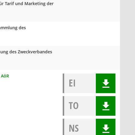
ür Tarif und Marketing der
rsammlung des
mlung des Zweckverbandes
R AöR
EI
TO
NS