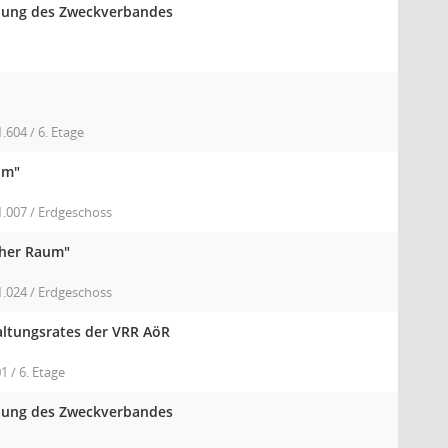
mlung des Zweckverbandes
604 / 6. Etage
um"
.007 / Erdgeschoss
cher Raum"
.024 / Erdgeschoss
altungsrates der VRR AöR
 / 6. Etage
mlung des Zweckverbandes