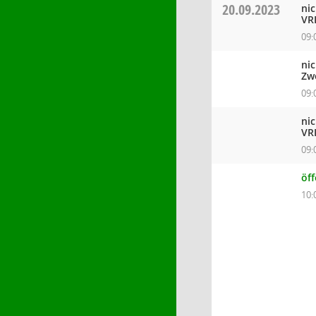
20.09.2023
ni
VR
09:
ni
Zw
09:
ni
VR
09:
öf
10: