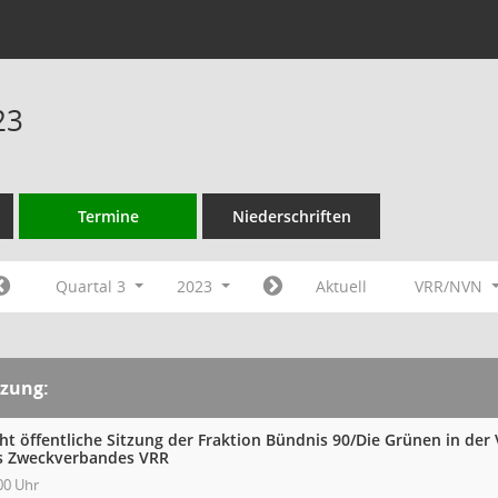
23
Termine
Niederschriften
Quartal 3
2023
Aktuell
VRR/NVN
tzung:
cht öffentliche Sitzung der Fraktion Bündnis 90/Die Grünen in d
s Zweckverbandes VRR
00 Uhr