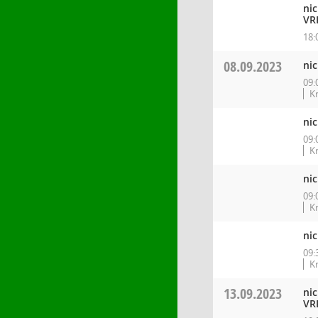
ni
VR
18:
08.09.2023
nic
09:
K
nic
09:
K
nic
09:
K
ni
09:
K
13.09.2023
ni
VR