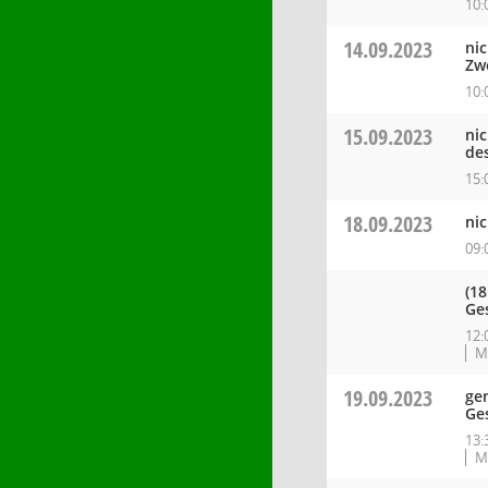
10:
14.09.2023
ni
Zw
10:
15.09.2023
ni
de
15:
18.09.2023
ni
09:
(18
Ge
12:
M
19.09.2023
ge
Ge
13:
M