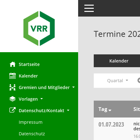
Toggle navigation
Termine 20
Kalender
Startseite
Kalender
Quartal
Gremien und Mitglieder
Vorlagen
Tag
Si
Datenschutz/Kontakt
Impressum
01.07.2023
ni
de
Datenschutz
16: