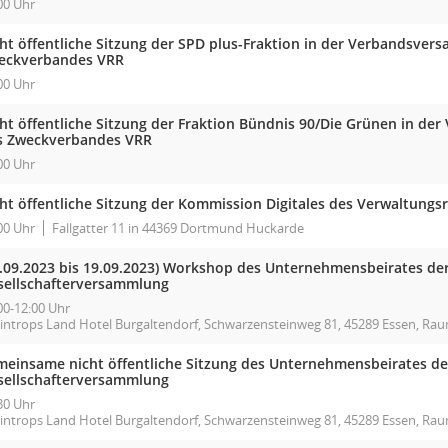
00 Uhr
cht öffentliche Sitzung der SPD plus-Fraktion in der Verbandsve
eckverbandes VRR
00 Uhr
cht öffentliche Sitzung der Fraktion Bündnis 90/Die Grünen in d
s Zweckverbandes VRR
00 Uhr
cht öffentliche Sitzung der Kommission Digitales des Verwaltungs
00 Uhr
Fallgatter 11 in 44369 Dortmund Huckarde
.09.2023 bis 19.09.2023)
Workshop des Unternehmensbeirates der
sellschafterversammlung
00-12:00 Uhr
introps Land Hotel Burgaltendorf, Schwarzensteinweg 81, 45289 Essen, 
meinsame nicht öffentliche Sitzung des Unternehmensbeirates de
sellschafterversammlung
30 Uhr
introps Land Hotel Burgaltendorf, Schwarzensteinweg 81, 45289 Essen, 