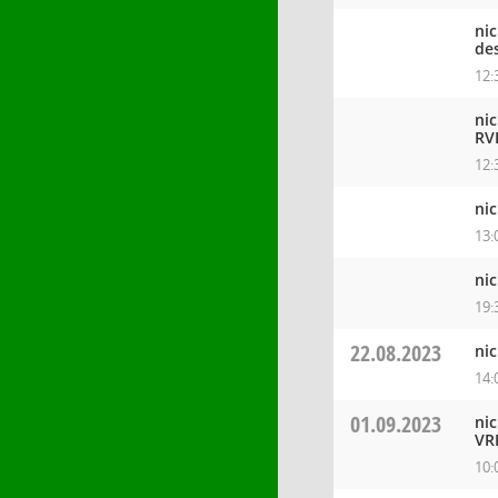
ni
de
12:
ni
RV
12:
ni
13:
ni
19:
22.08.2023
ni
14:
01.09.2023
ni
VR
10: