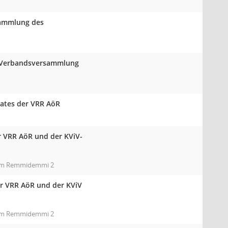
rsammlung des
er Verbandsversammlung
rates der VRR AöR
 VRR AöR und der KViV-
Raum Remmidemmi 2
r VRR AöR und der KViV
Raum Remmidemmi 2