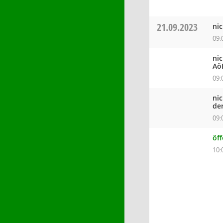
21.09.2023
ni
09:
ni
Aö
09:
ni
de
09:
öf
10: