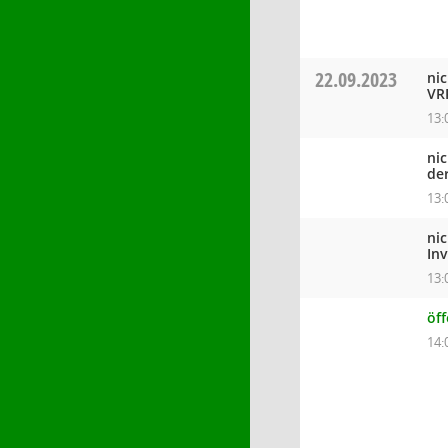
22.09.2023
ni
VR
13:
ni
de
13:
ni
In
13:
öf
14: