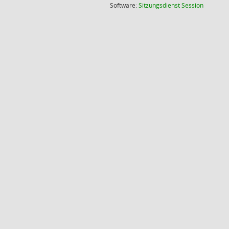
(Wird in
Software:
Sitzungsdienst
Session