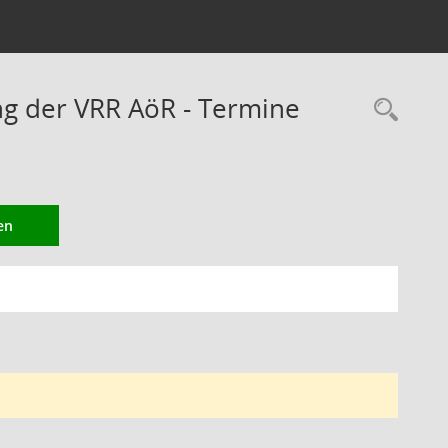
ng der VRR AöR - Termine
Rec
en