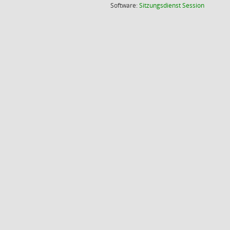
(Wird in
Software:
Sitzungsdienst
Session