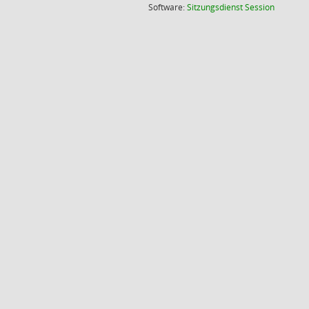
(Wird in
Software:
Sitzungsdienst
Session