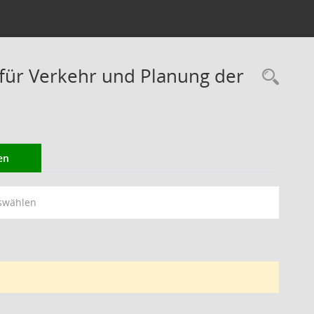
ür Verkehr und Planung der
Rec
en
swählen