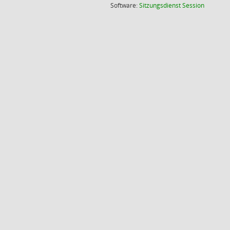
(Wird in
Software:
Sitzungsdienst
Session