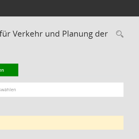
ür Verkehr und Planung der
Rec
en
swählen