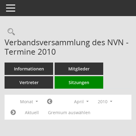
Toggle navigation
Rechercheauswahl
Verbandsversammlung des NVN -
Termine 2010
Informationen
Mitglieder
Vertreter
Sitzungen
Monat
April
2010
Aktuell
Gremium auswählen