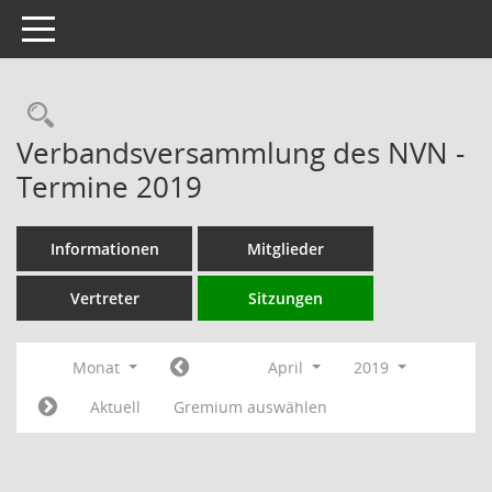
Toggle navigation
Rechercheauswahl
Verbandsversammlung des NVN -
Termine 2019
Informationen
Mitglieder
Vertreter
Sitzungen
Monat
April
2019
Aktuell
Gremium auswählen