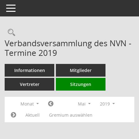
Toggle navigation
Rechercheauswahl
Verbandsversammlung des NVN -
Termine 2019
Informationen
Mitglieder
Vertreter
Sitzungen
Monat
Mai
2019
Aktuell
Gremium auswählen