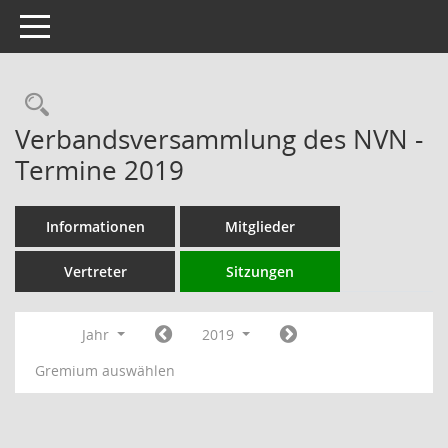
Toggle navigation
Rechercheauswahl
Verbandsversammlung des NVN -
Termine 2019
Informationen
Mitglieder
Vertreter
Sitzungen
Jahr
2019
Gremium auswählen