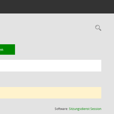
Rec
en
(Wird in
Software:
Sitzungsdienst
Session