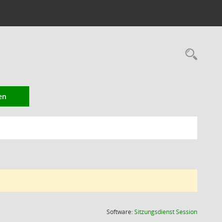
Rec
en
(Wird in
Software:
Sitzungsdienst
Session