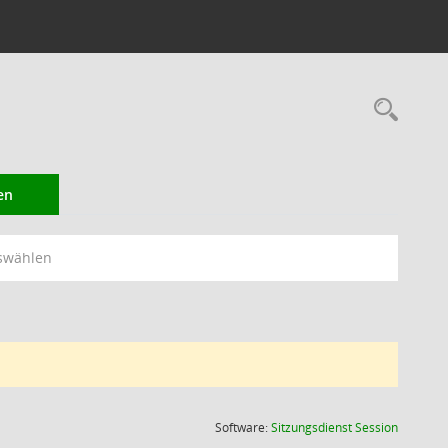
Rec
en
swählen
(Wird in
Software:
Sitzungsdienst
Session