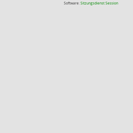
(Wird in
Software:
Sitzungsdienst
Session