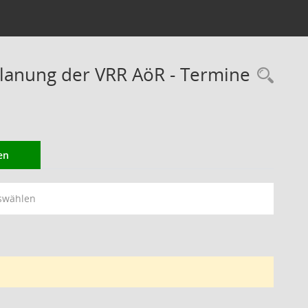
lanung der VRR AöR - Termine
Rec
en
swählen