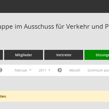
ppe im Ausschuss für Verkehr und P
Mitglieder
Vertreter
Sitzung
Februar
2011
Aktuell
Gremium au
den.