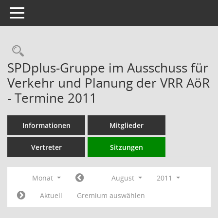
Toggle navigation
Rechercheauswahl
SPDplus-Gruppe im Ausschuss für
Verkehr und Planung der VRR AöR
- Termine 2011
Informationen
Mitglieder
Vertreter
Sitzungen
Monat
August
2011
Aktuell
Gremium auswählen