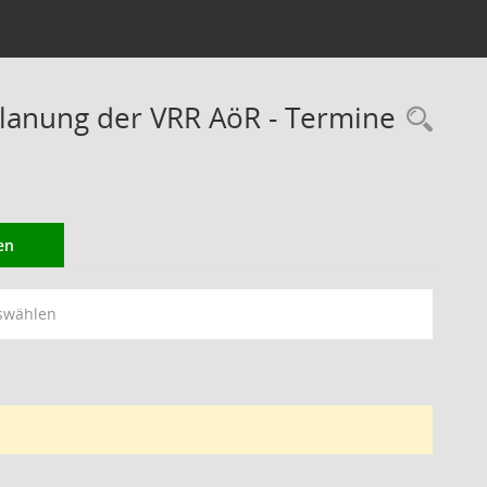
lanung der VRR AöR - Termine
Rec
en
swählen