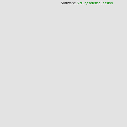
(Wird in
Software:
Sitzungsdienst
Session