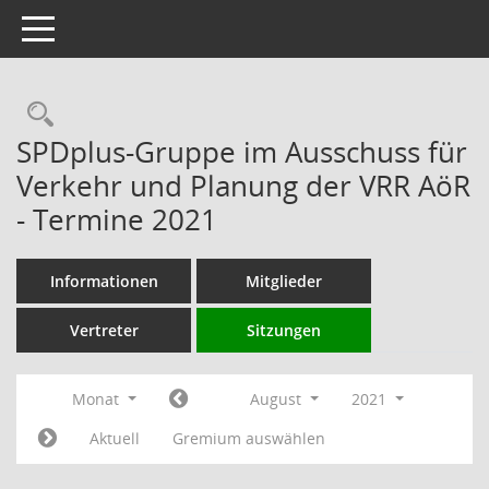
Toggle navigation
Rechercheauswahl
SPDplus-Gruppe im Ausschuss für
Verkehr und Planung der VRR AöR
- Termine 2021
Informationen
Mitglieder
Vertreter
Sitzungen
Monat
August
2021
Aktuell
Gremium auswählen