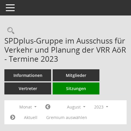
Toggle navigation
Rechercheauswahl
SPDplus-Gruppe im Ausschuss für
Verkehr und Planung der VRR AöR
- Termine 2023
Informationen
Mitglieder
Vertreter
Sitzungen
Monat
August
2023
Aktuell
Gremium auswählen