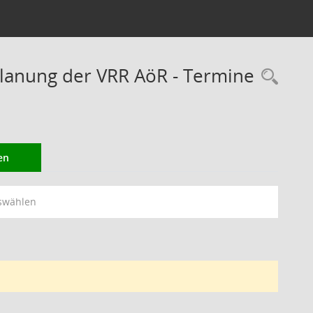
lanung der VRR AöR - Termine
Rec
en
swählen