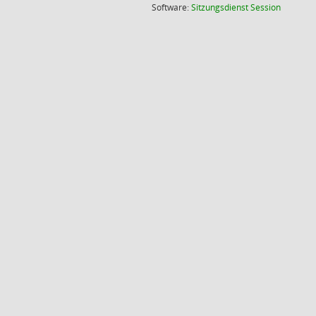
(Wird in
Software:
Sitzungsdienst
Session