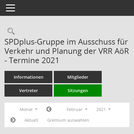
Toggle navigation
Rechercheauswahl
SPDplus-Gruppe im Ausschuss für
Verkehr und Planung der VRR AöR
- Termine 2021
Informationen
Mitglieder
Vertreter
Sitzungen
Monat
Februar
2021
Aktuell
Gremium auswählen