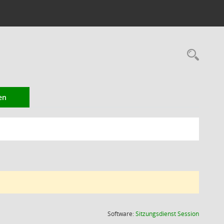
Rec
en
(Wird in
Software:
Sitzungsdienst
Session