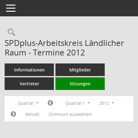
Toggle navigation
Rechercheauswahl
SPDplus-Arbeitskreis Ländlicher
Raum - Termine 2012
Informationen
Mitglieder
Vertreter
Sitzungen
Quartal
Quartal 1
2012
Aktuell
Gremium auswählen