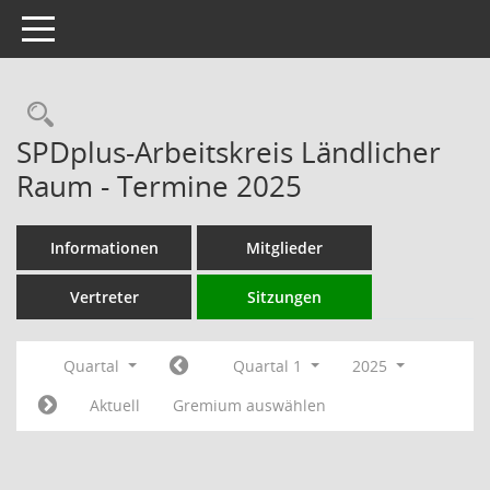
Toggle navigation
Rechercheauswahl
SPDplus-Arbeitskreis Ländlicher
Raum - Termine 2025
Informationen
Mitglieder
Vertreter
Sitzungen
Quartal
Quartal 1
2025
Aktuell
Gremium auswählen