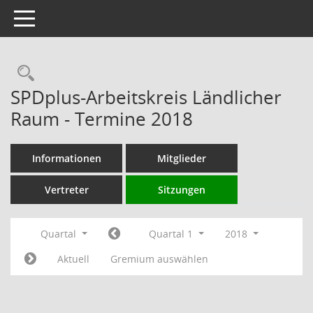
Toggle navigation
Rechercheauswahl
SPDplus-Arbeitskreis Ländlicher
Raum - Termine 2018
Informationen
Mitglieder
Vertreter
Sitzungen
Quartal
Quartal 1
2018
Aktuell
Gremium auswählen