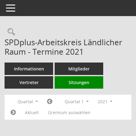
Toggle navigation
Rechercheauswahl
SPDplus-Arbeitskreis Ländlicher
Raum - Termine 2021
Informationen
Mitglieder
Vertreter
Sitzungen
Quartal
Quartal 1
2021
Aktuell
Gremium auswählen