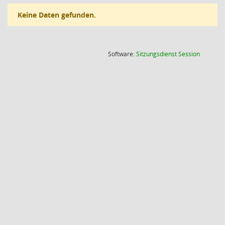
Keine Daten gefunden.
(Wird in
Software:
Sitzungsdienst
Session