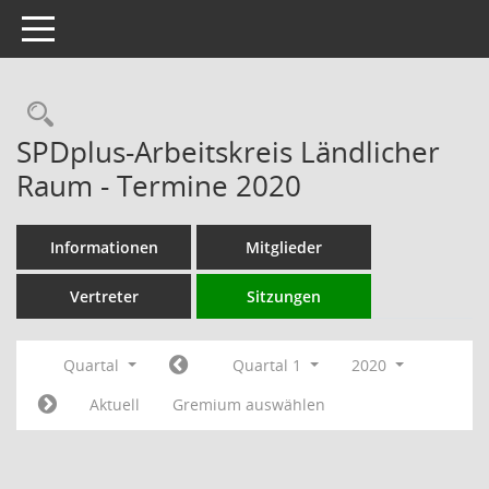
Toggle navigation
Rechercheauswahl
SPDplus-Arbeitskreis Ländlicher
Raum - Termine 2020
Informationen
Mitglieder
Vertreter
Sitzungen
Quartal
Quartal 1
2020
Aktuell
Gremium auswählen