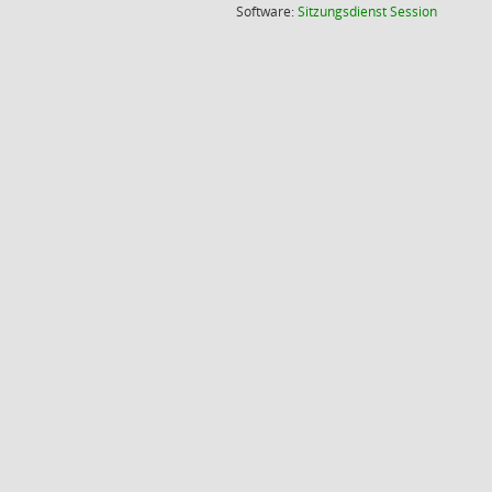
(Wird in
Software:
Sitzungsdienst
Session