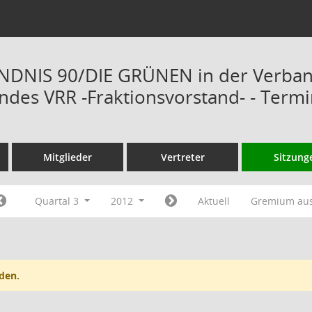
ÜNDNIS 90/DIE GRÜNEN in der Verba
des VRR -Fraktionsvorstand- - Term
Mitglieder
Vertreter
Sitzung
Quartal 3
2012
Aktuell
Gremium au
den.