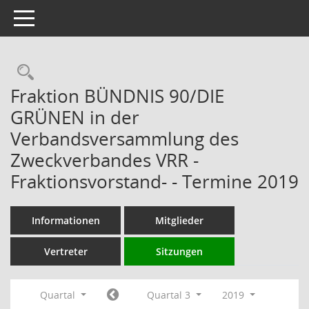
Toggle navigation
Rechercheauswahl
Fraktion BÜNDNIS 90/DIE
GRÜNEN in der
Verbandsversammlung des
Zweckverbandes VRR -
Fraktionsvorstand- - Termine 2019
Informationen
Mitglieder
Vertreter
Sitzungen
Quartal
Quartal 3
2019