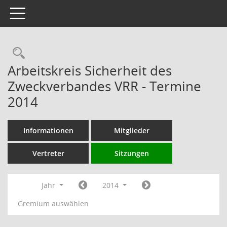
Toggle navigation
Rechercheauswahl
Arbeitskreis Sicherheit des
Zweckverbandes VRR - Termine
2014
Informationen
Mitglieder
Vertreter
Sitzungen
Jahr
2014
Gremium auswählen