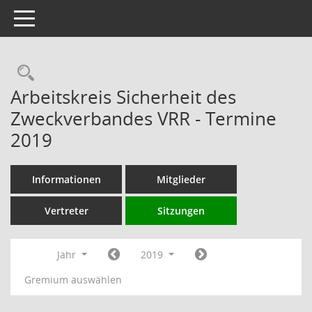
Toggle navigation
Rechercheauswahl
Arbeitskreis Sicherheit des
Zweckverbandes VRR - Termine
2019
Informationen
Mitglieder
Vertreter
Sitzungen
Jahr
2019
Gremium auswählen