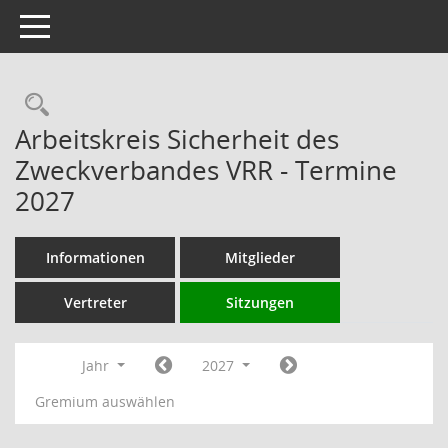
Toggle navigation
Rechercheauswahl
Arbeitskreis Sicherheit des
Zweckverbandes VRR - Termine
2027
Informationen
Mitglieder
Vertreter
Sitzungen
Jahr
2027
Gremium auswählen